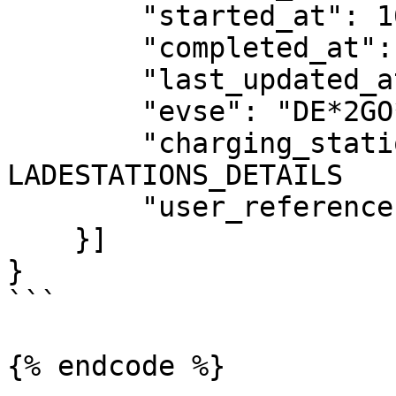
	"started_at": 1695383249,

	"completed_at": null,

	"last_updated_at": 1695383358,

	"evse": "DE*2GO*EMCD1311*1A*2",

	"charging_station": {}, // 
LADESTATIONS_DETAILS

	"user_reference": "YOUR_USER_REFERENCE"

    }]

}

```
