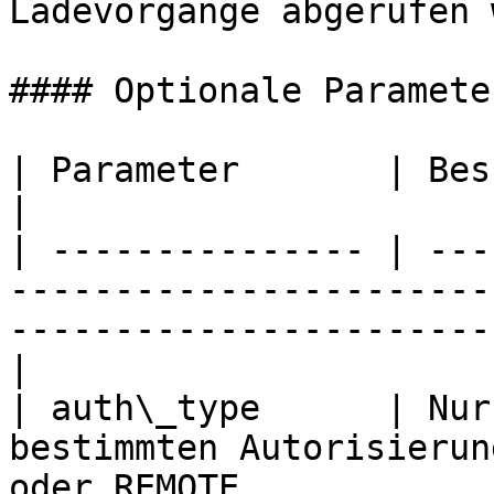
Ladevorgänge abgerufen 
#### Optionale Parameter
| Parameter       | Beschreibung                                                                            
|

| --------------- | ---
-----------------------
-----------------------
|

| auth\_type      | Nur
bestimmten Autorisierun
oder REMOTE.                                          