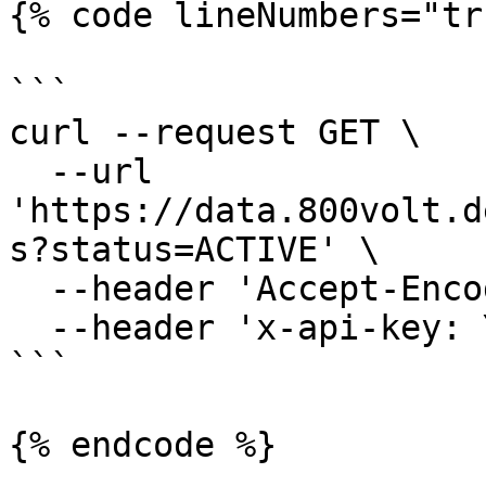
{% code lineNumbers="tr
```

curl --request GET \

  --url 
'https://data.800volt.d
s?status=ACTIVE' \

  --header 'Accept-Encoding: gzip' \

  --header 'x-api-key: YOUR_API_KEY'

```

{% endcode %}
