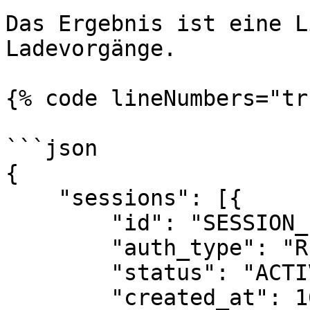
Das Ergebnis ist eine L
Ladevorgänge.

{% code lineNumbers="tr
```json

{

    "sessions": [{

	"id": "SESSION_ID",

	"auth_type": "REMOTE",

	"status": "ACTIVE",

	"created_at": 1695383249,
