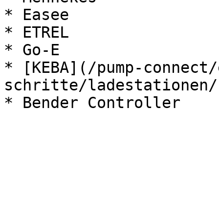
* Easee

* ETREL

* Go-E

* [KEBA](/pump-connect/
schritte/ladestationen/