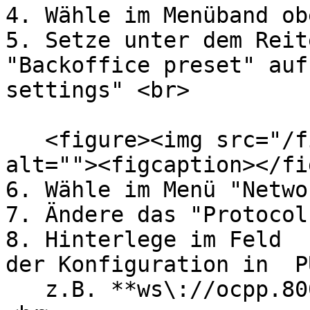
4. Wähle im Menüband ob
5. Setze unter dem Reite
"Backoffice preset" auf
settings" <br>

   <figure><img src="/files/bE3OsrcoLN9sIhzdAWQS" 
alt=""><figcaption></fi
6. Wähle im Menü "Netwo
7. Ändere das "Protocol
8. Hinterlege im Feld  
der Konfiguration in  P
   z.B. **ws\://ocpp.800volt.de/1.6J/id/xxxxxxxx**