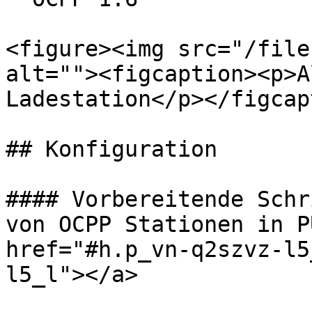
<figure><img src="/file
alt=""><figcaption><p>A
Ladestation</p></figcap
## Konfiguration

#### Vorbereitende Schr
von OCPP Stationen in P
href="#h.p_vn-q2szvz-l5
l5_l"></a>
