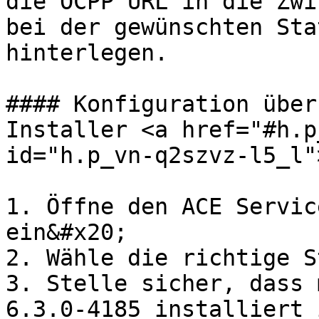
die OCPP URL in die Zwi
bei der gewünschten Sta
hinterlegen.

#### Konfiguration über
Installer <a href="#h.p
id="h.p_vn-q2szvz-l5_l"
1. Öffne den ACE Servic
ein&#x20;

2. Wähle die richtige S
3. Stelle sicher, dass 
6.3.0-4185 installiert i