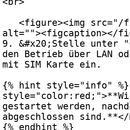
<br>

   <figure><img src="/files/XrrdMpn4Eejhvre3tjwF" 
alt=""><figcaption></fi
9. &#x20;Stelle unter "
den Betrieb über LAN od
mit SIM Karte ein.

{% hint style="info" %}
style="color:red;">**Wi
gestartet werden, nachd
abgeschlossen sind.**</
{% endhint %}
