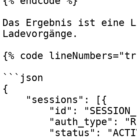
{% endcode %}

Das Ergebnis ist eine L
Ladevorgänge.

{% code lineNumbers="tr
```json

{

    "sessions": [{

	"id": "SESSION_ID",

	"auth_type": "REMOTE",

	"status": "ACTIVE",
