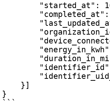
	"started_at": 1695383249,

	"completed_at": null,

	"last_updated_at": 1695383358,

	"organization_id": "YOUR_ORGANIZATION_ID",

	"device_connector_id": 1,

	"energy_in_kwh": 5.5,

	"duration_in_minutes": 20,

	"identifier_id": "YOUR_CHARGE_KEY_ID",

	"identifier_uid_code": "XXXXXXXX"

    }]

}

```
