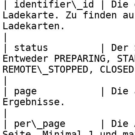
| identifier\_id | Die 
Ladekarte. Zu finden au
Ladekarten.                                                                                            
|

| status         | Der 
Entweder PREPARING, STA
REMOTE\_STOPPED, CLOSED, FAILED oder INVALID.       
|

| page           | Die 
Ergebnisse.                                                                                                                                       
|

| per\_page      | Die 
Seite. Minimal 1 und maximal 500.                                                               