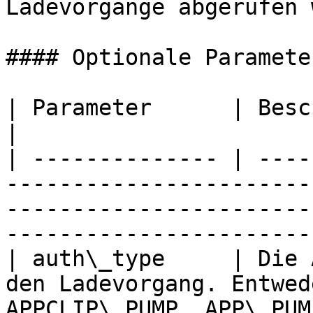
Ladevorgänge abgerufen 
#### Optionale Parameter
| Parameter      | Beschreibung                                                                                                             
|

| -------------- | ----
-----------------------
-----------------------
-----------------------
| auth\_type     | Die 
den Ladevorgang. Entwed
APPCLIP\_PUMP, APP\_PUM