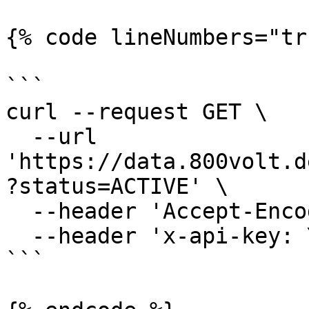
{% code lineNumbers="tr
```

curl --request GET \

  --url 
'https://data.800volt.d
?status=ACTIVE' \

  --header 'Accept-Encoding: gzip' \

  --header 'x-api-key: YOUR_API_KEY'

```
